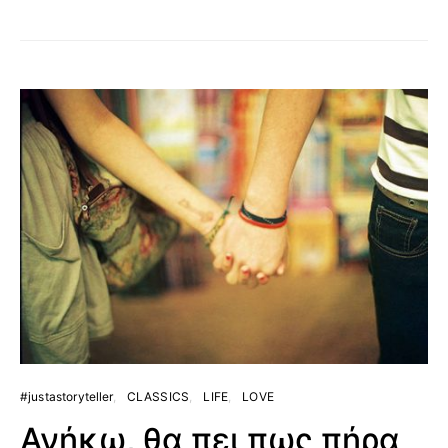
#justastoryteller
CLASSICS
LIFE
LOVE
Ανήκω, θα πει πως πήρα