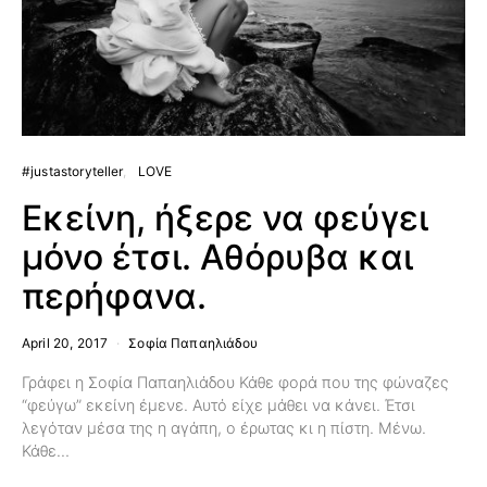
#justastoryteller
LOVE
Εκείνη, ήξερε να φεύγει
μόνο έτσι. Αθόρυβα και
περήφανα.
April 20, 2017
Σοφία Παπαηλιάδου
Γράφει η Σοφία Παπαηλιάδου Κάθε φορά που της φώναζες
“φεύγω” εκείνη έμενε. Αυτό είχε μάθει να κάνει. Έτσι
λεγόταν μέσα της η αγάπη, ο έρωτας κι η πίστη. Μένω.
Κάθε…