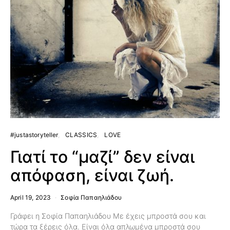
#justastoryteller
CLASSICS
LOVE
Γιατί το “μαζί” δεν είναι
απόφαση, είναι ζωή.
April 19, 2023
Σοφία Παπαηλιάδου
Γράφει η Σοφία Παπαηλιάδου Με έχεις μπροστά σου και
τώρα τα ξέρεις όλα. Είναι όλα απλωμένα μπροστά σου