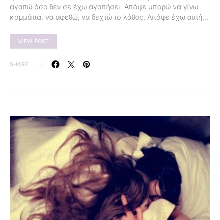
αγαπώ όσο δεν σε έχω αγαπήσει. Απόψε μπορώ να γίνω
κομμάτια, να αφεθώ, να δεχτώ το λάθος. Απόψε έχω αυτή…
VIEW POST
SHARE