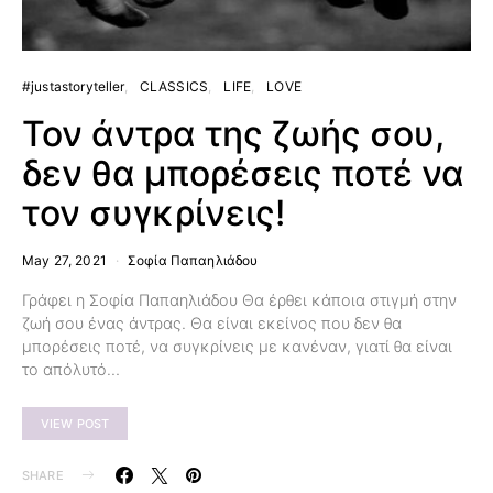
#justastoryteller
CLASSICS
LIFE
LOVE
Τον άντρα της ζωής σου,
δεν θα μπορέσεις ποτέ να
τον συγκρίνεις!
May 27, 2021
Σοφία Παπαηλιάδου
Γράφει η Σοφία Παπαηλιάδου Θα έρθει κάποια στιγμή στην
ζωή σου ένας άντρας. Θα είναι εκείνος που δεν θα
μπορέσεις ποτέ, να συγκρίνεις με κανέναν, γιατί θα είναι
το απόλυτό…
VIEW POST
SHARE