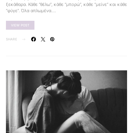
ξεκάθαρα. Κάθε “θέλω”, κάθε “μπορώ”, κάθε “μείνε” και κάθε
“φύγε”. Όλα απλωμένα.…
VIEW POST
SHARE