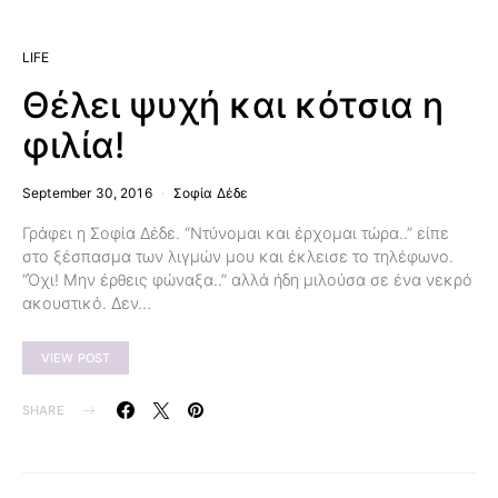
LIFE
Θέλει ψυχή και κότσια η
φιλία!
September 30, 2016
Σοφία Δέδε
Γράφει η Σοφία Δέδε. “Ντύνομαι και έρχομαι τώρα..” είπε
στο ξέσπασμα των λιγμών μου και έκλεισε το τηλέφωνο.
“Όχι! Μην έρθεις φώναξα..” αλλά ήδη μιλούσα σε ένα νεκρό
ακουστικό. Δεν…
VIEW POST
SHARE