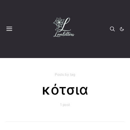
Posts by tag
κότσια
1 post