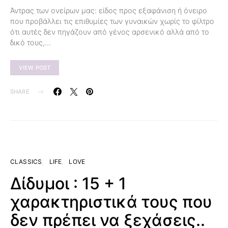
Άντρας των ονείρων μας: είδος προς εξαφάνιση ή όνειρο
που προβάλλει τις επιθυμίες των γυναικών χωρίς το φίλτρο
ότι αυτές δεν πηγάζουν από γένος αρσενικό αλλά από το
δικό τους,…
VIEW POST
SHARE
CLASSICS
LIFE
LOVE
Δίδυμοι : 15 + 1
χαρακτηριστικά τους που
δεν πρέπει να ξεχάσεις..