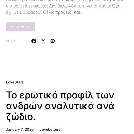
για να μείνει αιώνια; Δεν θέλω λόγια, τι να τα κάνω; Όχι,
όχι με κούρασαν. Θέλω πράξεις. Και…
VIEW POST
SHARE
LoveStars
Το ερωτικό προφίλ των
ανδρών αναλυτικά ανά
ζώδιο.
January 7, 2020
LoveLetters