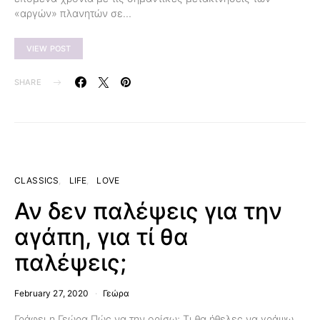
«αργών» πλανητών σε…
VIEW POST
SHARE
CLASSICS
LIFE
LOVE
Αν δεν παλέψεις για την
αγάπη, για τί θα
παλέψεις;
February 27, 2020
Γεώρα
Γράφει η Γεώρα Πώς να την ορίσω; Τι θα ήθελες να γράψω