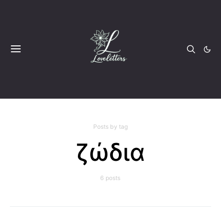
Posts by tag
ζώδια
6 posts