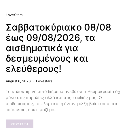
LoveStars
Σαββατοκύριακο 08/08
έως 09/08/2026, τα
αισθηματικά για
δεσμευμένους και
ελεύθερους!
August 6, 2026
Lovestars
Το καλοκαιρινό αυτό διήμερο ανεβάζει τη θερμοκρασία όχι
μόνο στις παραλίες αλλά και στις καρδιές μας. Ο
αισθησιασμός, το φλερτ και η έντονη έλξη βρίσκονται στο
επίκεντρο, όμως μαζί με…
VIEW POST