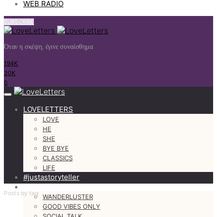
WEB RADIO
SUBSCRIBE
Όταν η σκέψη, έγινε συναίσθημα
194K
30K
0
LOVELETTERS
LOVE
HE
SHE
BYE BYE
CLASSICS
LIFE
#justastoryteller
MORE
Posts by tag
WANDERLUSTER
GOOD VIBES ONLY
SOCIAL TALK