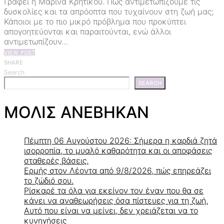
Γράφει η Μαρίνα Κρητικού. Πώς αντιμετωπίζουμε τις
δυσκολίες και τα απρόοπτα που τυχαίνουν στη ζωή μας;
Κάποιοι με το πιο μικρό πρόβλημα που προκύπτει
απογοητεύονται και παραιτούνται, ενώ άλλοι
αντιμετωπίζουν…
VIEW POST
SHARE
Search
SEARCH
ΜΟΛΙΣ ΑΝΕΒΗΚΑΝ
Πέμπτη 06 Αυγούστου 2026: Σήμερα η καρδιά ζητά
ισορροπία, το μυαλό καθαρότητα και οι αποφάσεις
σταθερές βάσεις.
Ερμής στον Λέοντα από 9/8/2026, πώς επηρεάζει
το ζώδιό σου.
Ρίσκαρέ τα όλα για εκείνον τον έναν που θα σε
κάνει να αναθεωρήσεις όσα πίστευες για τη ζωή.
Αυτό που είναι να μείνει, δεν χρειάζεται να το
κυνηγήσεις