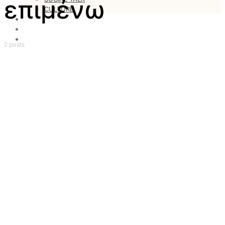
επιμένω
CULTURE
LOVESTARS
WRITERS
WEB RADIO
2 posts