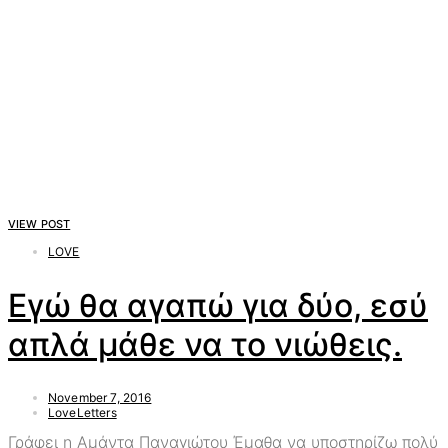
VIEW POST
LOVE
Εγώ θα αγαπώ για δύο, εσύ
απλά μάθε να το νιώθεις.
November 7, 2016
LoveLetters
Γράφει η Αμάντα Παναγιώτου Έμαθα να υποστηρίζω πολύ