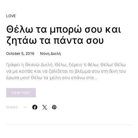
LOVE
Θέλω τα μπορώ σου και
ζητάω τα πάντα σου
October 5, 2016
Νόνη Διολή
Γράφει η Θεανώ Διολή. Θέλω, ξέρεις τι θέλω; Θέλω! Θέλω
να με κοιτάς και να ζαλίζεται το βλέμμα σου στη δίνη του
έρωτα μου! Θέλω τα χείλη σου επάνω στα…
VIEW POST
SHARE