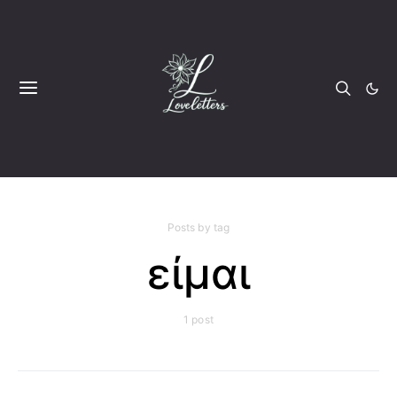
Posts by tag
είμαι
1 post