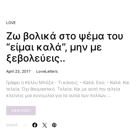
LOVE
Ζω βολικά στο ψέμα του
“είμαι καλά”, μην με
ξεβολεύεις..
April 23, 2017
LoveLetters
Γράφει η Κέλλυ Μπόζα – Τι κάνεις; – Καλά. Εσύ; – Καλά. Και
τελεία. Όχι θαυμαστικό. Τελεία. Και με αυτή την τελεία
κλείνεις μια συνομιλία για τα αυτιά των πολλών.…
VIEW POST
SHARE