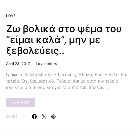
LOVE
Ζω βολικά στο ψέμα του
“είμαι καλά”, μην με
ξεβολεύεις..
April 23, 2017
LoveLetters
Γράφει η Κέλλυ Μπόζα – Τι κάνεις; – Καλά. Εσύ; – Καλά. Και
τελεία. Όχι θαυμαστικό. Τελεία. Και με αυτή την τελεία
κλείνεις μια συνομιλία για τα αυτιά των πολλών.…
VIEW POST
SHARE