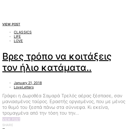
VIEW POST
CLASSICS
LIFE
LOVE
Βρες τρόπο να κοιτάξεις
τον ήλιο κατάματα..
January 21, 2018
LoveLetters
Γράφει η Δωροθέα Σαμαρά Τρελός αέρας ξέσπασε, σαν
μανιασμένος ταύρος. Εραστής οργισμένος, που με μένος
το θυμό του ξεσπά πάνω στα σύννεφα. Κι εκείνα,
τρομαγμένα από την τόση του την…
VIEW POST
SHARE