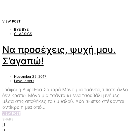
VIEW POST
BYE BYE
CLASSICS
Να προσέχεις, ψυχή μου.
Σ’αγαπώ!
November 25, 2017
LoveLetters
Γράφει η Δωροθέα Σαμαρά Μόνο μια τσάντα, τίποτε άλλο
δεν κρατώ. Μόνο μια τσάντα κι ένα τσουβάλι μνήμες
μέσα στις αποθήκες του μυαλού. Δύο σιωπές στέκονται
αντίκρυ η μια από…
VIEW POST
SHARE