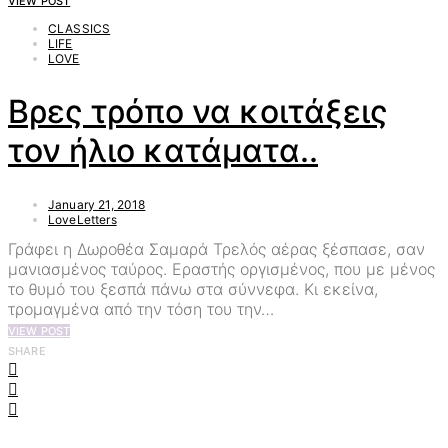
VIEW POST
CLASSICS
LIFE
LOVE
Βρες τρόπο να κοιτάξεις
τον ήλιο κατάματα..
January 21, 2018
LoveLetters
Γράφει η Δωροθέα Σαμαρά Τρελός αέρας ξέσπασε, σαν
μανιασμένος ταύρος. Εραστής οργισμένος, που με μένος
το θυμό του ξεσπά πάνω στα σύννεφα. Κι εκείνα,
τρομαγμένα από την τόση του την…
VIEW POST
SHARE