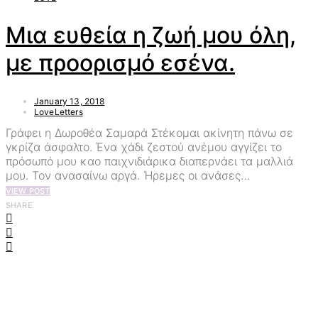
Μια ευθεία η ζωή μου όλη,
με προορισμό εσένα.
January 13, 2018
LoveLetters
Γράφει η Δωροθέα Σαμαρά Στέκομαι ακίνητη πάνω σε
γκρίζα άσφαλτο. Ένα χάδι ζεστού ανέμου αγγίζει το
πρόσωπό μου καο παιχνιδιάρικα διαπερνάει τα μαλλιά
μου. Τον ανασαίνω αργά. Ήρεμες οι ανάσες…
VIEW POST
SHARE