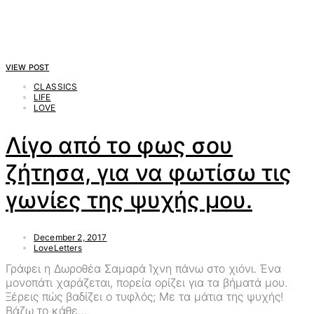
VIEW POST
CLASSICS
LIFE
LOVE
Λίγο από το φως σου
ζήτησα, για να φωτίσω τις
γωνίες της ψυχής μου.
December 2, 2017
LoveLetters
Γράφει η Δωροθέα Σαμαρά Ίχνη πάνω στο χιόνι. Ένα
μονοπάτι χαράζεται, πορεία ορίζει για τα βήματά μου.
Ξέρεις πώς βαδίζει ο τυφλός; Με τα μάτια της ψυχής!
Βάζω το κάθε…