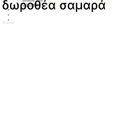
δωροθέα σαμαρά
CULTURE
LOVESTARS
WRITERS
WEB RADIO
23 posts