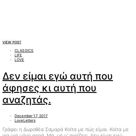
VIEW POST
CLASSICS
LIFE
LOVE
Δεν είμαι εγώ αυτή που
άφησες κι αυτή που
αναζητάς.
December 17, 2017
LoveLetters
Γράφει η Δωροθέα Σαμαρά Κοίτα με πώς είμαι. Κοίτα με
για μια μόνο φορά. Μα, μη μ’ αγγίζεις. Δεν είμαι εγώ