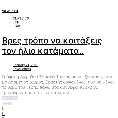
VIEW POST
CLASSICS
LIFE
LOVE
Βρες τρόπο να κοιτάξεις
τον ήλιο κατάματα..
January 21, 2018
LoveLetters
Γράφει η Δωροθέα Σαμαρά Τρελός αέρας ξέσπασε, σαν
μανιασμένος ταύρος. Εραστής οργισμένος, που με μένος
το θυμό του ξεσπά πάνω στα σύννεφα. Κι εκείνα,
τρομαγμένα από την τόση του την…
VIEW POST
SHARE