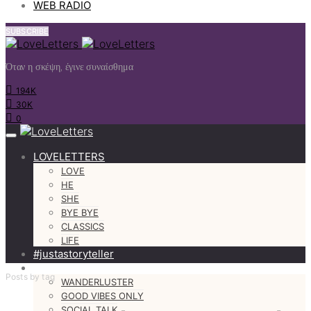
WEB RADIO
SUBSCRIBE
Όταν η σκέψη, έγινε συναίσθημα
194K
30K
0
LOVELETTERS
LOVE
HE
SHE
BYE BYE
CLASSICS
LIFE
#justastoryteller
MORE
Posts by tag
WANDERLUSTER
GOOD VIBES ONLY
SOCIAL TALK