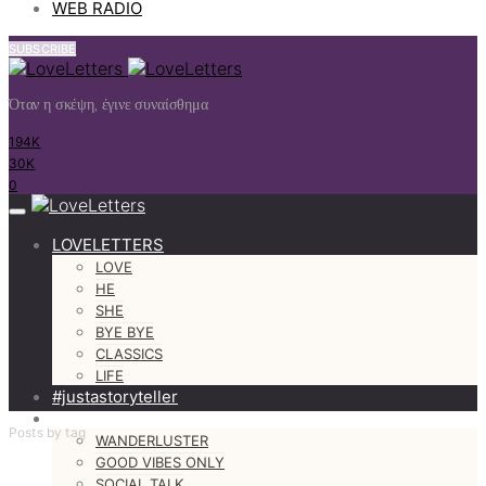
WEB RADIO
SUBSCRIBE
Όταν η σκέψη, έγινε συναίσθημα
194K
30K
0
LOVELETTERS
LOVE
HE
SHE
BYE BYE
CLASSICS
LIFE
#justastoryteller
MORE
Posts by tag
WANDERLUSTER
GOOD VIBES ONLY
SOCIAL TALK