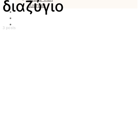
διαζύγιο
CULTURE
LOVESTARS
WRITERS
WEB RADIO
3 posts