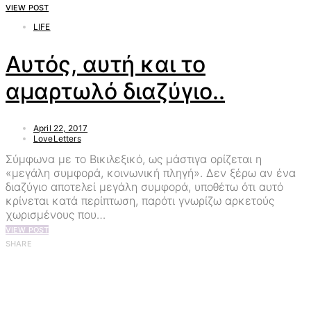
VIEW POST
LIFE
Αυτός, αυτή και το
αμαρτωλό διαζύγιο..
April 22, 2017
LoveLetters
Σύμφωνα με το Βικιλεξικό, ως μάστιγα ορίζεται η
«μεγάλη συμφορά, κοινωνική πληγή». Δεν ξέρω αν ένα
διαζύγιο αποτελεί μεγάλη συμφορά, υποθέτω ότι αυτό
κρίνεται κατά περίπτωση, παρότι γνωρίζω αρκετούς
χωρισμένους που…
VIEW POST
SHARE