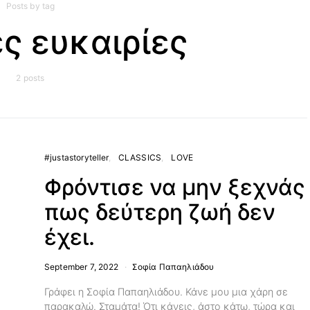
Posts by tag
ς ευκαιρίες
2 posts
#justastoryteller
CLASSICS
LOVE
Φρόντισε να μην ξεχνάς
πως δεύτερη ζωή δεν
έχει.
September 7, 2022
Σοφία Παπαηλιάδου
Γράφει η Σοφία Παπαηλιάδου. Κάνε μου μια χάρη σε
παρακαλώ. Σταμάτα! Ότι κάνεις, άστο κάτω, τώρα και