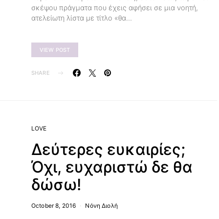
σκέψου πράγματα που έχεις αφήσει σε μια νοητή,
ατελείωτη λίστα με τίτλο «θα…
VIEW POST
SHARE
LOVE
Δεύτερες ευκαιρίες;
Όχι, ευχαριστώ δε θα
δώσω!
October 8, 2016
Νόνη Διολή