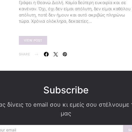
Γράφει η Θεανώ Διολή. Καμία δεύτερη ευκαιρία και σε
κανέναν. Όχι, όχι δεν είμαι απόλυτη, δεν είμαι καθόλου
απόλυτη, ποτέ δεν ήμουν και αυτό ακριβώς πληρώνω
τώρα. Χρόνια ολόκληρα, δεκαετίες…
VIEW POST
SHARE
Subscribe
ς δίνεις το email σου κι εμείς σου στέλνουμε
μας
S