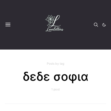
Posts by tag
δεδε σοφια
1 post