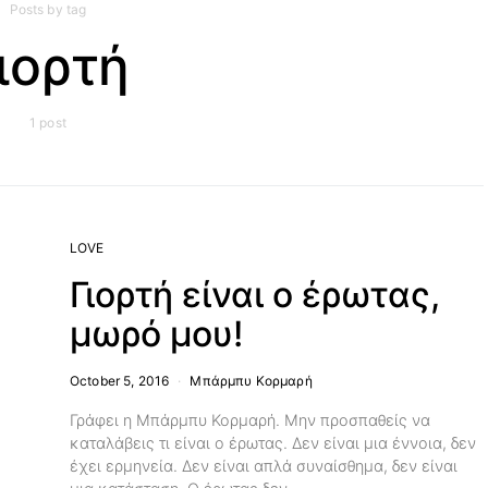
Posts by tag
ιορτή
1 post
LOVE
Γιορτή είναι ο έρωτας,
μωρό μου!
October 5, 2016
Μπάρμπυ Κορμαρή
Γράφει η Μπάρμπυ Κορμαρή. Μην προσπαθείς να
καταλάβεις τι είναι ο έρωτας. Δεν είναι μια έννοια, δεν
έχει ερμηνεία. Δεν είναι απλά συναίσθημα, δεν είναι