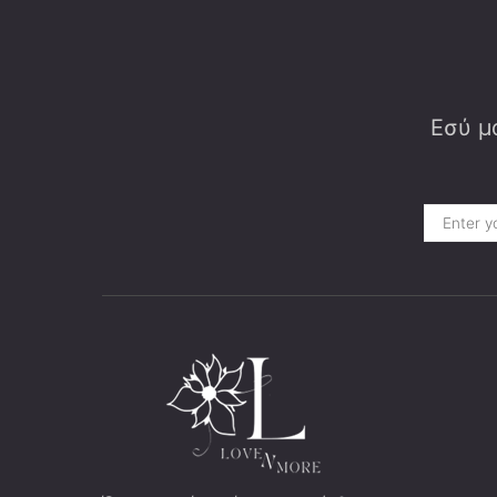
Εσύ μα