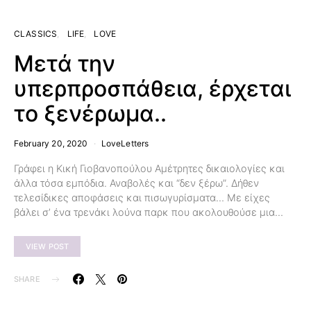
CLASSICS
LIFE
LOVE
Μετά την
υπερπροσπάθεια, έρχεται
το ξενέρωμα..
February 20, 2020
LoveLetters
Γράφει η Κική Γιοβανοπούλου Αμέτρητες δικαιολογίες και
άλλα τόσα εμπόδια. Αναβολές και “δεν ξέρω”. Δήθεν
τελεσίδικες αποφάσεις και πισωγυρίσματα… Με είχες
βάλει σ’ ένα τρενάκι λούνα παρκ που ακολουθούσε μια…
VIEW POST
SHARE