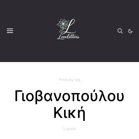
Posts by tag
Γιοβανοπούλου
Κική
5 posts