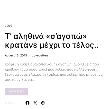
LOVE
Τ’ αληθινά «σ’αγαπώ»
κρατάνε μέχρι το τέλος..
August 15, 2019
LoveLetters
Γράφει η Κική Γιοβανοπούλου “Σ’αγαπώ!”! Δυο λέξεις που
κρύβουν τόσα μέσα τους! Δυο λέξεις που πολλές φορές
ξεστομίζουμε ελαφρά τη καρδία. Δυο λέξεις που μπορεί να
μας πουν και να…
VIEW POST
SHARE