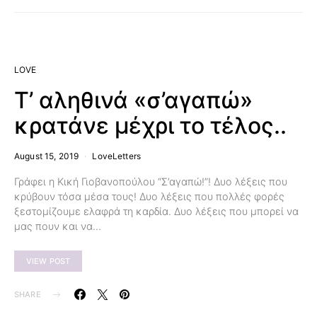
LOVE
Τ’ αληθινά «σ’αγαπώ»
κρατάνε μέχρι το τέλος..
August 15, 2019
LoveLetters
Γράφει η Κική Γιοβανοπούλου “Σ’αγαπώ!”! Δυο λέξεις που
κρύβουν τόσα μέσα τους! Δυο λέξεις που πολλές φορές
ξεστομίζουμε ελαφρά τη καρδία. Δυο λέξεις που μπορεί να
μας πουν και να…
VIEW POST
SHARE