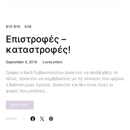
BYE BYE
SHE
Επιστροφές –
καταστροφές!
September 6, 2019
LoveLetters
Γράφει η Κική Γιοβανοπούλου Δύσκολο να αποδεχθείς το
τέλος. Δύσκολο να συμβιβαστείς με τις αλλαγές που φέρνει
η διάλυση μιας σχέσης. Δύσκολο και δεν είναι λίγες οι
φορές που μπαίνεις…
VIEW POST
SHARE