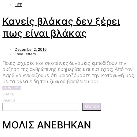
LIFE
Κανείς βλάκας δεν ξέρει
πως είναι βλάκας
December 2, 2016
LoveLetters
Ποιές ισχυρές και σκοτεινές δυνάμεις εμποδίζουν την
αύξηση της ανθρώπινης ευημερίας και ευτυχίας; Από τον
Δαρβίνο γνωρίζουμε ότι μοιραζόμαστε την καταγωγή μας
με τα άλλα είδη του ζωικού βασιλείου και…
VIEW POST
SHARE
Search
SEARCH
ΜΟΛΙΣ ΑΝΕΒΗΚΑΝ