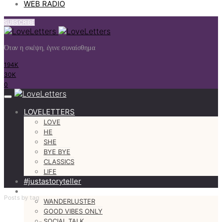
WEB RADIO
SUBSCRIBE
Όταν η σκέψη, έγινε συναίσθημα
194K
30K
0
LOVELETTERS
LOVE
HE
SHE
BYE BYE
CLASSICS
LIFE
#justastoryteller
MORE
Posts by tag
WANDERLUSTER
GOOD VIBES ONLY
SOCIAL TALK