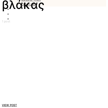
βλάκας
CULTURE
LOVESTARS
WRITERS
WEB RADIO
1 post
VIEW POST