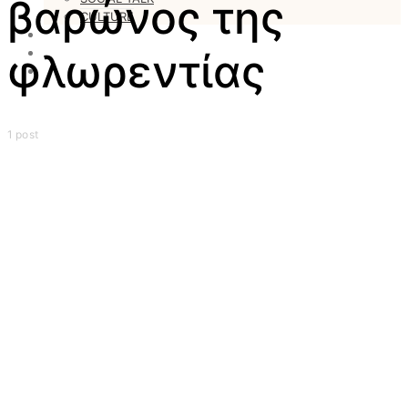
βαρώνος της
CULTURE
LOVESTARS
WRITERS
φλωρεντίας
WEB RADIO
1 post