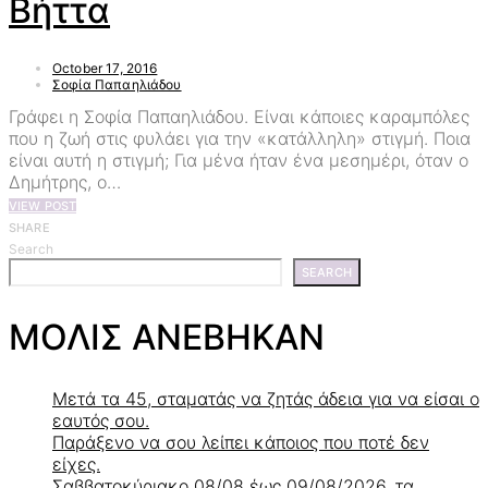
Βήττα
October 17, 2016
Σοφία Παπαηλιάδου
Γράφει η Σοφία Παπαηλιάδου. Είναι κάποιες καραμπόλες
που η ζωή στις φυλάει για την «κατάλληλη» στιγμή. Ποια
είναι αυτή η στιγμή; Για μένα ήταν ένα μεσημέρι, όταν ο
Δημήτρης, ο…
VIEW POST
SHARE
Search
SEARCH
ΜΟΛΙΣ ΑΝΕΒΗΚΑΝ
Μετά τα 45, σταματάς να ζητάς άδεια για να είσαι ο
εαυτός σου.
Παράξενο να σου λείπει κάποιος που ποτέ δεν
είχες.
Σαββατοκύριακο 08/08 έως 09/08/2026, τα