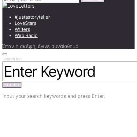
#justastoryteller
LoveStars
Writers
Web Radio
Όταν η σκέψη, έγινε συναίσθημα
Search for:
SEARCH
Input your search keywords and press Enter.