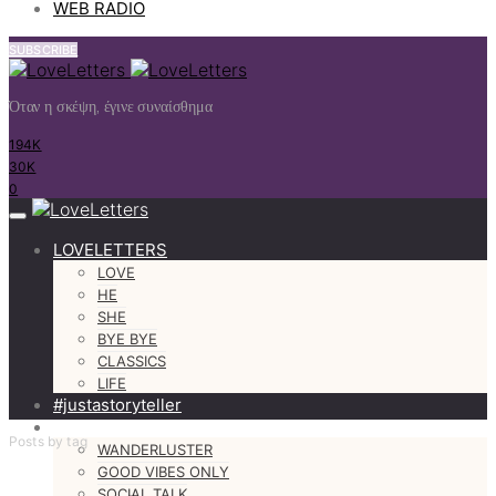
WEB RADIO
SUBSCRIBE
Όταν η σκέψη, έγινε συναίσθημα
194K
30K
0
LOVELETTERS
LOVE
HE
SHE
BYE BYE
CLASSICS
LIFE
#justastoryteller
MORE
Posts by tag
WANDERLUSTER
GOOD VIBES ONLY
SOCIAL TALK