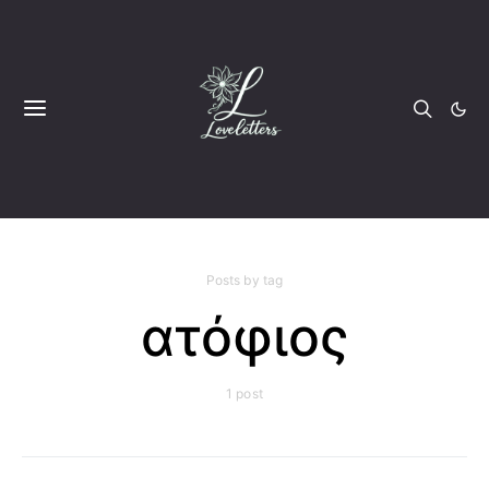
Posts by tag
ατόφιος
1 post