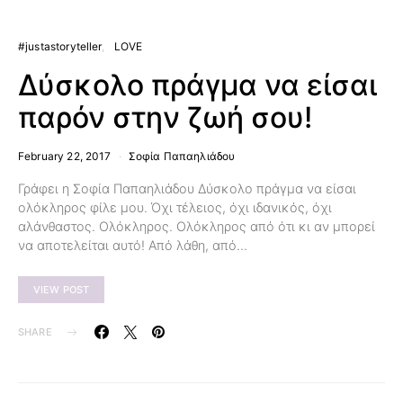
#justastoryteller
LOVE
Δύσκολο πράγμα να είσαι
παρόν στην ζωή σου!
February 22, 2017
Σοφία Παπαηλιάδου
Γράφει η Σοφία Παπαηλιάδου Δύσκολο πράγμα να είσαι
ολόκληρος φίλε μου. Όχι τέλειος, όχι ιδανικός, όχι
αλάνθαστος. Ολόκληρος. Ολόκληρος από ότι κι αν μπορεί
να αποτελείται αυτό! Από λάθη, από…
VIEW POST
SHARE