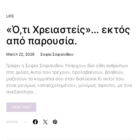
LIFE
«Ό,τι Χρειαστείς»… εκτός
από παρουσία.
March 22, 2026
Σοφία Σοφιανίδου
Γράφει η Σοφία Σοφιανίδου Υπάρχουν δύο είδη ανθρώπων
στις φιλίες.Αυτοί που τρέχουν, προλαβαίνουν, βοηθούν,
μαζεύουν τα κομμάτια σου όταν διαλύεσαι.Κι αυτοί που
είναι μονίμως «απασχολημένοι», μονίμως άφαντοι, με ένα
ανεξάντλητο…
VIEW POST
SHARE