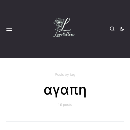
Posts by tag
αγαπη
19 posts