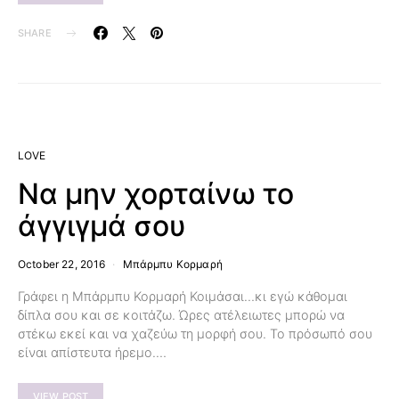
SHARE
LOVE
Να μην χορταίνω το
άγγιγμά σου
October 22, 2016
Μπάρμπυ Κορμαρή
Γράφει η Μπάρμπυ Κορμαρή Κοιμάσαι…κι εγώ κάθομαι
δίπλα σου και σε κοιτάζω. Ώρες ατέλειωτες μπορώ να
στέκω εκεί και να χαζεύω τη μορφή σου. Το πρόσωπό σου
είναι απίστευτα ήρεμο.…
VIEW POST