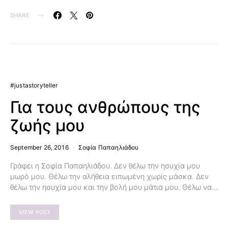
SHARE
#justastoryteller
Για τους ανθρώπους της
ζωής μου
September 26, 2016
Σοφία Παπαηλιάδου
Γράφει η Σοφία Παπαηλιάδου. Δεν θέλω την ησυχία μου
μωρό μου. Θέλω την αλήθεια ειπωμένη χωρίς μάσκα. Δεν
θέλω την ησυχία μου και την βολή μου μάτια μου. Θέλω να…
VIEW POST