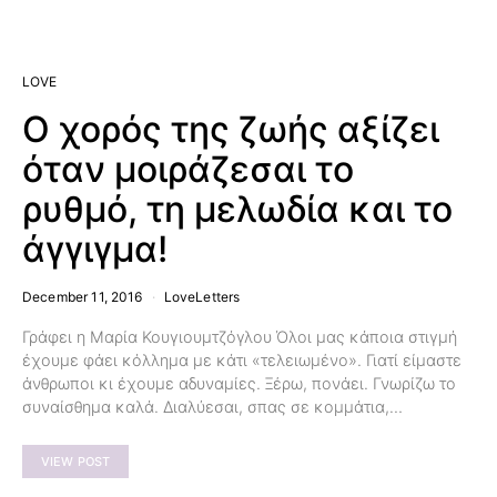
LOVE
Ο χορός της ζωής αξίζει
όταν μοιράζεσαι το
ρυθμό, τη μελωδία και το
άγγιγμα!
December 11, 2016
LoveLetters
Γράφει η Μαρία Κουγιουμτζόγλου Όλοι μας κάποια στιγμή
έχουμε φάει κόλλημα με κάτι «τελειωμένο». Γιατί είμαστε
άνθρωποι κι έχουμε αδυναμίες. Ξέρω, πονάει. Γνωρίζω το
συναίσθημα καλά. Διαλύεσαι, σπας σε κομμάτια,…
VIEW POST