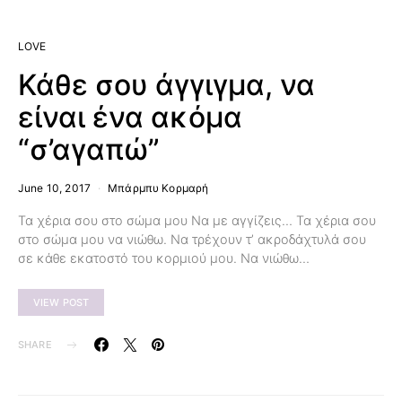
LOVE
Κάθε σου άγγιγμα, να
είναι ένα ακόμα
“σ’αγαπώ”
June 10, 2017
Μπάρμπυ Κορμαρή
Τα χέρια σου στο σώμα μου Να με αγγίζεις… Τα χέρια σου
στο σώμα μου να νιώθω. Να τρέχουν τ’ ακροδάχτυλά σου
σε κάθε εκατοστό του κορμιού μου. Να νιώθω…
VIEW POST
SHARE