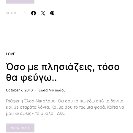
SHARE
LOVE
Όσο με πλησιάζεις, τόσο
θα φεύγω..
October 7, 2016
Έλσα Νικολάου
Γράφει η Έλσα Νικολάου. Θα σου το πω έξω από τα δόντια
και με σταράτα λόγια. Και θα σου το πω μια φορά. Κοίτα να
μου «κάψεις» το μυαλό. Δεν…
VIEW POST