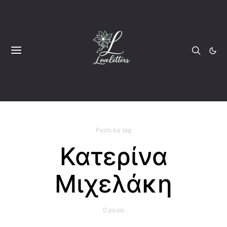
Posts by tag
Κατερίνα
Μιχελάκη
0 posts