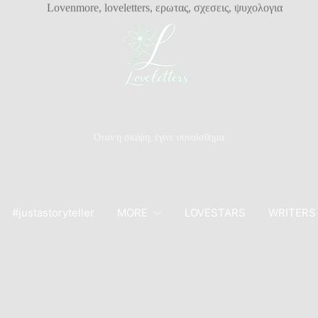
Όταν η σκέψη, έγινε συναίσθημα
#justastoryteller
MORE
LOVESTARS
WRITERS