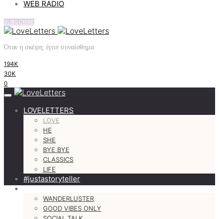
WEB RADIO
SUBSCRIBE
Όταν η σκέψη, έγινε συναίσθημα
194K
30K
0
LOVELETTERS
LOVE
HE
SHE
BYE BYE
CLASSICS
LIFE
#justastoryteller
MORE
WANDERLUSTER
GOOD VIBES ONLY
SOCIAL TALK