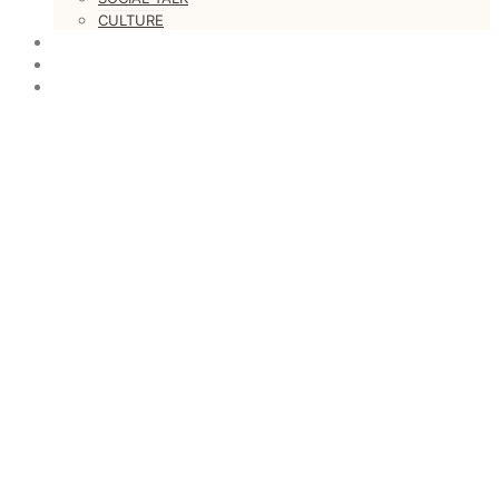
CULTURE
LOVESTARS
WRITERS
WEB RADIO