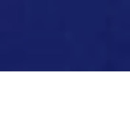
Η Κυριακή σε καλεί να ακούσεις περισσότερο την
καρδιά σου παρά τον θόρυβο γύρω σου.
Η
Κυριακή 9 Αυγούστου 2026
έχει πιο
συναισθηματική και εσωστρεφή διάθεση. Η
Σελήνη