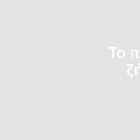
To π
ζ