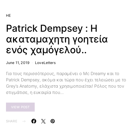
HE
Patrick Dempsey : Η
ακαταμαχητη γοητεία
ενός χαμόγελού..
June 11, 2019
LoveLetters
Για τους περισσότερους, παραμένει ο Mc Dreamy και το
Patrick Dempsey, ακόμα και τώρα που έχει τελειώσει με το
Grey’s Anatomy, ελάχιστα χρησιμοποιείται! Ρόλος που τον
στιγμάτισε, η ευκαιρία που…
VIEW POST
SHARE