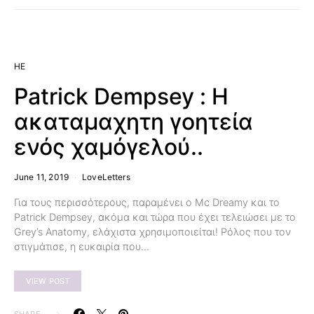
HE
Patrick Dempsey : Η
ακαταμαχητη γοητεία
ενός χαμόγελού..
June 11, 2019
LoveLetters
Για τους περισσότερους, παραμένει ο Mc Dreamy και το
Patrick Dempsey, ακόμα και τώρα που έχει τελειώσει με το
Grey’s Anatomy, ελάχιστα χρησιμοποιείται! Ρόλος που τον
στιγμάτισε, η ευκαιρία που…
VIEW POST