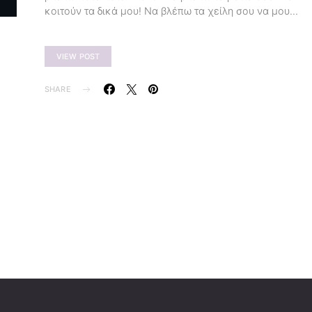
κοιτούν τα δικά μου! Να βλέπω τα χείλη σου να μου…
VIEW POST
SHARE