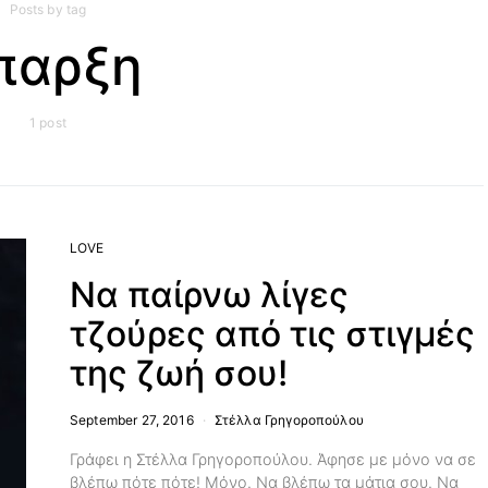
Posts by tag
παρξη
1 post
LOVE
Να παίρνω λίγες
τζούρες από τις στιγμές
της ζωή σου!
September 27, 2016
Στέλλα Γρηγοροπούλου
Γράφει η Στέλλα Γρηγοροπούλου. Άφησε με μόνο να σε
βλέπω πότε πότε! Μόνο. Να βλέπω τα μάτια σου. Να