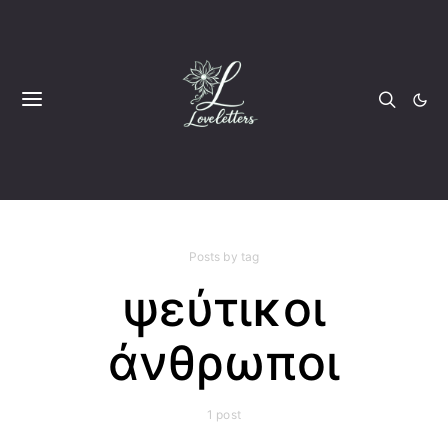
Posts by tag
ψεύτικοι
άνθρωποι
1 post