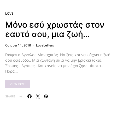
LOVE
Μόνο εσύ χρωστάς στον
εαυτό σου, μια ζωή…
October 14, 2016
LoveLetters
Γράφει ο Άγγελος Μοναχικός. Να ζεις και να ψάχνει η ζωή
σου αδιέξοδο.. Μια ζωντανή σκιά να μην βρίσκει ίσκιο..
Έρωτες.. Αγάπες.. Και κανείς να μην έχει ζήσει τίποτα..
Παρά…
VIEW POST
SHARE