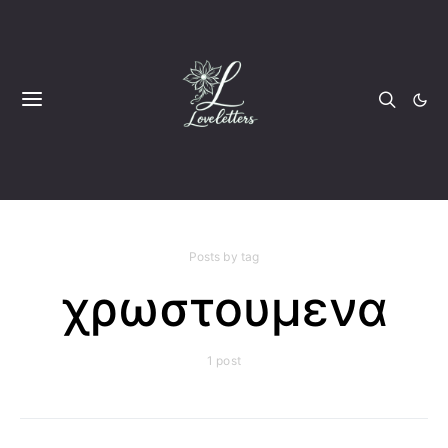
Posts by tag
χρωστουμενα
1 post