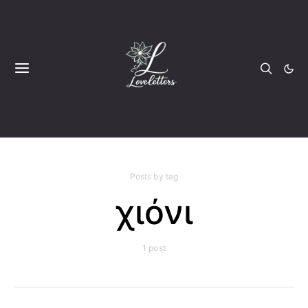
Posts by tag
χιόνι
1 post