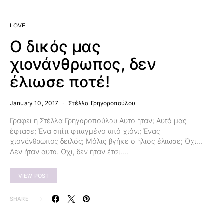
LOVE
Ο δικός μας
χιονάνθρωπος, δεν
έλιωσε ποτέ!
January 10, 2017
Στέλλα Γρηγοροπούλου
Γράφει η Στέλλα Γρηγοροπούλου Αυτό ήταν; Αυτό μας
έφτασε; Ένα σπίτι φτιαγμένο από χιόνι; Ένας
χιονάνθρωπος δειλός; Μόλις βγήκε ο ήλιος έλιωσε; Όχι…
Δεν ήταν αυτό. Όχι, δεν ήταν έτσι.…
VIEW POST
SHARE