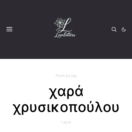
Posts by tag
χαρά
χρυσικοπούλου
1 post