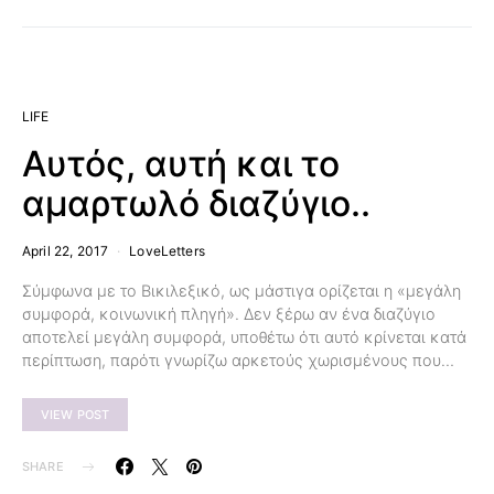
LIFE
Αυτός, αυτή και το
αμαρτωλό διαζύγιο..
April 22, 2017
LoveLetters
Σύμφωνα με το Βικιλεξικό, ως μάστιγα ορίζεται η «μεγάλη
συμφορά, κοινωνική πληγή». Δεν ξέρω αν ένα διαζύγιο
αποτελεί μεγάλη συμφορά, υποθέτω ότι αυτό κρίνεται κατά
περίπτωση, παρότι γνωρίζω αρκετούς χωρισμένους που…
VIEW POST
SHARE