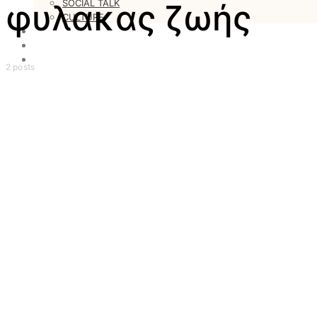
SOCIAL TALK
φυλακας ζωής
CULTURE
LOVESTARS
WRITERS
WEB RADIO
2 posts