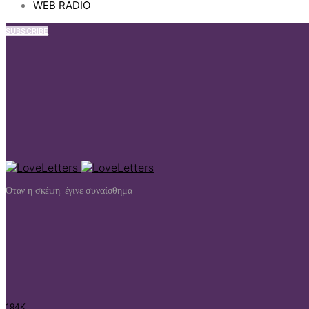
WEB RADIO
SUBSCRIBE
Όταν η σκέψη, έγινε συναίσθημα
194K