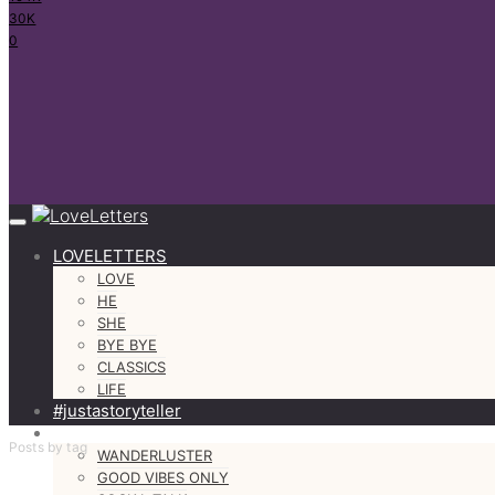
30K
0
LOVELETTERS
LOVE
HE
SHE
BYE BYE
CLASSICS
LIFE
#justastoryteller
MORE
Posts by tag
WANDERLUSTER
GOOD VIBES ONLY