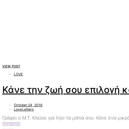
VIEW POST
LOVE
Κάνε την ζωή σου επιλογή κ
October 24, 2016
LoveLetters
Γράφει ο Μ.Τ. Κλείσε για λίγο τα μάτια σου. Κάνε ένα μι
VIEW POST