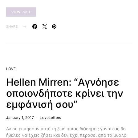
VIEW POST
SHARE
LOVE
Hellen Mirren: “Αγνόησε
οποιονδήποτε κρίνει την
εμφάνισή σου”
January 1, 2017
LoveLetters
Αν σε ρωτήσουν ποτέ τη ζωή ποιας διάσημης γυναίκας θα
ήθελες να έχεις ζήσει και δεν έχει περάσει από το μυαλό