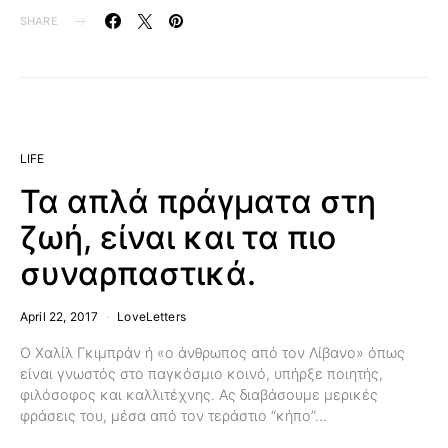
SHARE
LIFE
Τα απλά πράγματα στη
ζωή, είναι και τα πιο
συναρπαστικά.
April 22, 2017
LoveLetters
Ο Χαλίλ Γκιμπράν ή «ο άνθρωπος από τον Λίβανο» όπως
είναι γνωστός στο παγκόσμιο κοινό, υπήρξε ποιητής,
φιλόσοφος και καλλιτέχνης. Ας διαβάσουμε μερικές
φράσεις του, μέσα από τον τεράστιο “κήπο”…