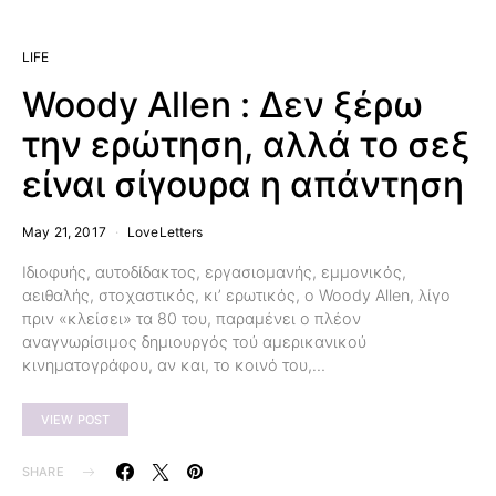
LIFE
Woody Allen : Δεν ξέρω
την ερώτηση, αλλά το σεξ
είναι σίγουρα η απάντηση
May 21, 2017
LoveLetters
Ιδιοφυής, αυτοδίδακτος, εργασιομανής, εμμονικός,
αειθαλής, στοχαστικός, κι’ ερωτικός, ο Woody Allen, λίγο
πριν «κλείσει» τα 80 του, παραμένει ο πλέον
αναγνωρίσιμος δημιουργός τού αμερικανικού
κινηματογράφου, αν και, το κοινό του,…
VIEW POST
SHARE