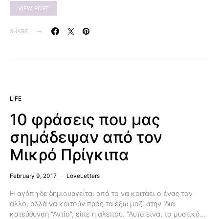
VIEW POST
SHARE
LIFE
10 φράσεις που μας
σημάδεψαν από τον
Μικρό Πρίγκιπα
February 9, 2017
LoveLetters
Η αγάπη δε δημιουργείται από το να κοιτάει ο ένας τον
άλλο, αλλά να κοιτούν προς τα έξω μαζί στην ίδια
κατεύθυνση “Αντίο”, είπε η αλεπού. “Αυτό είναι το μυστικό…