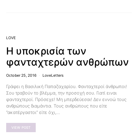
LOVE
Η υποκρισία των
φανταχτερών ανθρώπων
October 25, 2016
LoveLetters
Γράφει η Βασιλική Παπαζαχαρίου. Φανταχτεροί άνθρωποι!
Σου τραβούν το βλέμμα, την προσοχή σου. Γιατί ειναι
φανταχτεροί. Πρόσεχε! Μη μπερδεύεσαι! Δεν εννοώ τους
ανθρώπους διαμάντια. Τους ανθρώπους που είτε
”ακατέργαστοι” είτε όχι,…
VIEW POST