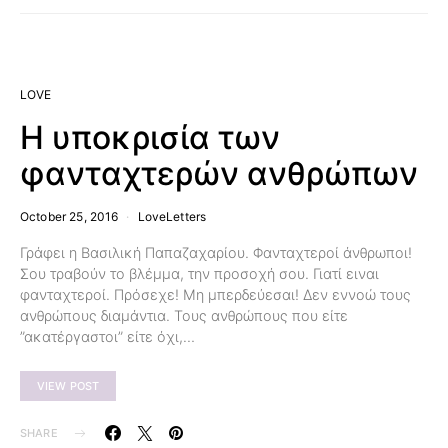
LOVE
Η υποκρισία των
φανταχτερών ανθρώπων
October 25, 2016
LoveLetters
Γράφει η Βασιλική Παπαζαχαρίου. Φανταχτεροί άνθρωποι!
Σου τραβούν το βλέμμα, την προσοχή σου. Γιατί ειναι
φανταχτεροί. Πρόσεχε! Μη μπερδεύεσαι! Δεν εννοώ τους
ανθρώπους διαμάντια. Τους ανθρώπους που είτε
”ακατέργαστοι” είτε όχι,…
VIEW POST
SHARE