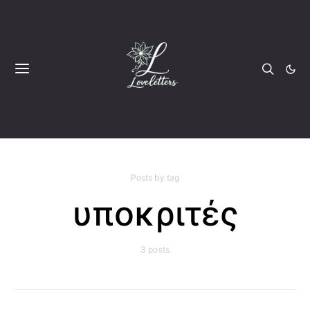
Posts by tag
υποκριτές
3 posts