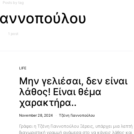
Posts by tag
Γιαννοπούλου
1 post
LIFE
Μην γελιέσαι, δεν είναι
λάθος! Είναι θέμα
χαρακτήρα..
November 28, 2024
Τζένη Γιαννοπούλου
Γράφει η Τζένη Γιαννοπούλου Ξέρεις, υπάρχει μια λεπτή
διαχωριστική γραμμή ανάμεσα στο να κάνεις λάθος και