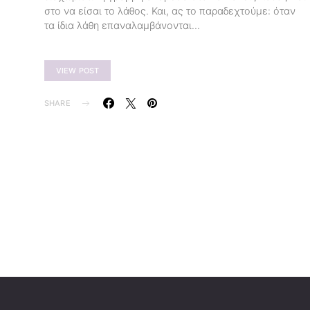
στο να είσαι το λάθος. Και, ας το παραδεχτούμε: όταν
τα ίδια λάθη επαναλαμβάνονται…
VIEW POST
SHARE