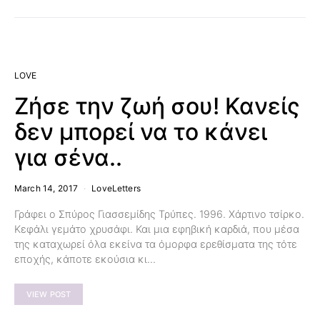
LOVE
Ζήσε την ζωή σου! Κανείς
δεν μπορεί να το κάνει
για σένα..
March 14, 2017
LoveLetters
Γράφει ο Σπύρος Γιασσεμίδης Τρύπες. 1996. Χάρτινο τσίρκο.
Κεφάλι γεμάτο χρυσάφι. Και μια εφηβική καρδιά, που μέσα
της καταχωρεί όλα εκείνα τα όμορφα ερεθίσματα της τότε
εποχής, κάποτε εκούσια κι…
VIEW POST