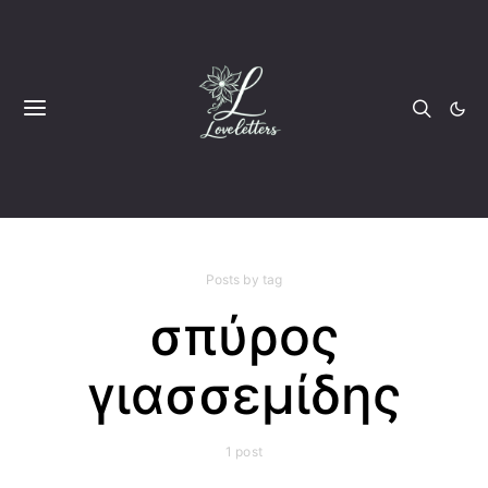
Posts by tag
σπύρος
γιασσεμίδης
1 post