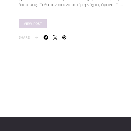
δικιά μας. Τι θα την έκανα αυτή τη νύχτα, άραγε; Τι…
VIEW POST
SHARE