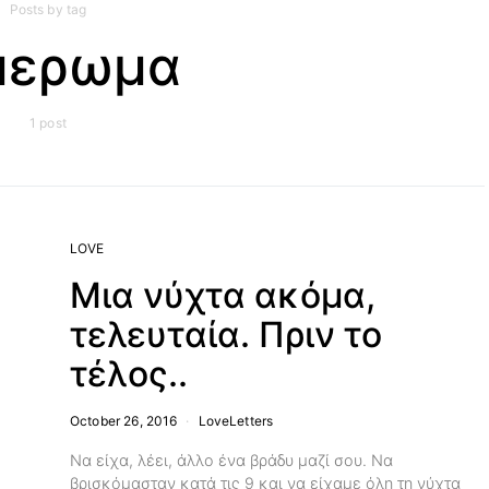
Posts by tag
μερωμα
1 post
LOVE
Μια νύχτα ακόμα,
τελευταία. Πριν το
τέλος..
October 26, 2016
LoveLetters
Να είχα, λέει, άλλο ένα βράδυ μαζί σου. Να
βρισκόμασταν κατά τις 9 και να είχαμε όλη τη νύχτα