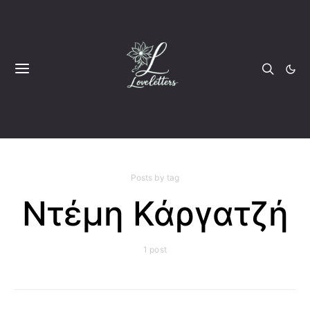
Posts by tag
Ντέμη Κάργατζή
1 post