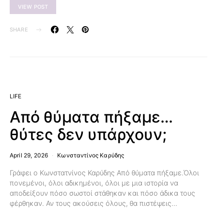
VIEW POST
SHARE
LIFE
Από θύματα πήξαμε…
θύτες δεν υπάρχουν;
April 29, 2026
Κωνσταντίνος Καρύδης
Γράφει ο Κωνστατνίνος Καρύδης Από θύματα πήξαμε.Όλοι
πονεμένοι, όλοι αδικημένοι, όλοι με μια ιστορία να
αποδείξουν πόσο σωστοί στάθηκαν και πόσο άδικα τους
φέρθηκαν. Αν τους ακούσεις όλους, θα πιστέψεις…