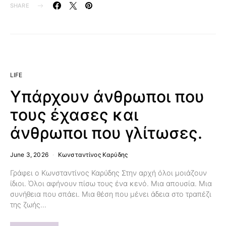
SHARE
LIFE
Υπάρχουν άνθρωποι που
τους έχασες και
άνθρωποι που γλίτωσες.
June 3, 2026
Κωνσταντίνος Καρύδης
Γράφει ο Κωνσταντίνος Καρύδης Στην αρχή όλοι μοιάζουν
ίδιοι. Όλοι αφήνουν πίσω τους ένα κενό. Μια απουσία. Μια
συνήθεια που σπάει. Μια θέση που μένει άδεια στο τραπέζι
της ζωής…