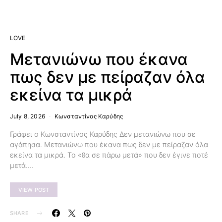
LOVE
Μετανιώνω που έκανα
πως δεν με πείραζαν όλα
εκείνα τα μικρά
July 8, 2026
Κωνσταντίνος Καρύδης
Γράφει ο Κωνσταντίνος Καρύδης Δεν μετανιώνω που σε
αγάπησα. Μετανιώνω που έκανα πως δεν με πείραζαν όλα
εκείνα τα μικρά. Το «θα σε πάρω μετά» που δεν έγινε ποτέ
μετά.…
VIEW POST
SHARE