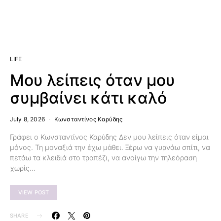
LIFE
Μου λείπεις όταν μου
συμβαίνει κάτι καλό
July 8, 2026
Κωνσταντίνος Καρύδης
Γράφει ο Κωνσταντίνος Καρύδης Δεν μου λείπεις όταν είμαι
μόνος. Τη μοναξιά την έχω μάθει. Ξέρω να γυρνάω σπίτι, να
πετάω τα κλειδιά στο τραπέζι, να ανοίγω την τηλεόραση
χωρίς…
VIEW POST
SHARE