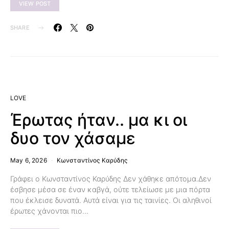
VIEW POST
SHARE
LOVE
Έρωτας ήταν.. μα κι οι
δυο τον χάσαμε
May 6, 2026
Κωνσταντίνος Καρύδης
Γράφει ο Κωνσταντίνος Καρύδης Δεν χάθηκε απότομα.Δεν
έσβησε μέσα σε έναν καβγά, ούτε τελείωσε με μια πόρτα
που έκλεισε δυνατά. Αυτά είναι για τις ταινίες. Οι αληθινοί
έρωτες χάνονται πιο…