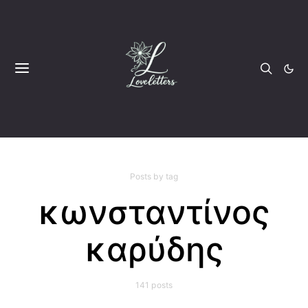
Posts by tag
κωνσταντίνος
καρύδης
141 posts