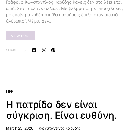
Γράφει ο Κωνσταντίνος Καρύδης Κανείς δεν στο λέει έτσι
ωμά. Στο πουλάνε αλλιώς. Με βλέμματα, με υποσχέσεις,
με εκείνη την ιδέα ότι “θα ηρεμήσεις δίπλα στον σωστό
άνθρωπο”. Ψέμα. Δεν…
VIEW POST
SHARE
LIFE
Η πατρίδα δεν είναι
σύγκριση. Είναι ευθύνη.
March 25, 2026
Κωνσταντίνος Καρύδης