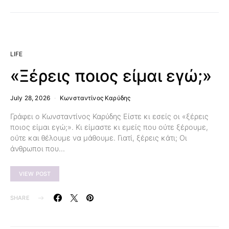
LIFE
«Ξέρεις ποιος είμαι εγώ;»
July 28, 2026
Κωνσταντίνος Καρύδης
Γράφει ο Κωνσταντίνος Καρύδης Είστε κι εσείς οι «ξέρεις
ποιος είμαι εγώ;». Κι είμαστε κι εμείς που ούτε ξέρουμε,
ούτε και θέλουμε να μάθουμε. Γιατί, ξέρεις κάτι; Οι
άνθρωποι που…
VIEW POST
SHARE