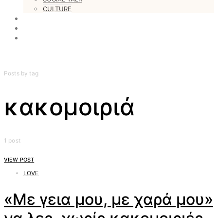
CULTURE
LOVESTARS
WRITERS
WEB RADIO
Posts by tag
κακομοιριά
1 post
VIEW POST
LOVE
«Με γεια μου, με χαρά μου»