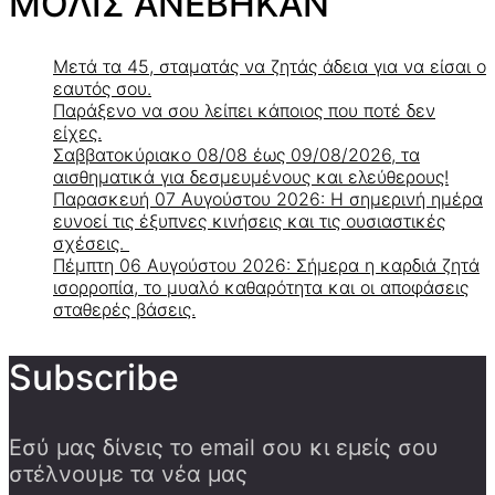
ΜΟΛΙΣ ΑΝΕΒΗΚΑΝ
Μετά τα 45, σταματάς να ζητάς άδεια για να είσαι ο
εαυτός σου.
Παράξενο να σου λείπει κάποιος που ποτέ δεν
είχες.
Σαββατοκύριακο 08/08 έως 09/08/2026, τα
αισθηματικά για δεσμευμένους και ελεύθερους!
Παρασκευή 07 Αυγούστου 2026: Η σημερινή ημέρα
ευνοεί τις έξυπνες κινήσεις και τις ουσιαστικές
σχέσεις.
Πέμπτη 06 Αυγούστου 2026: Σήμερα η καρδιά ζητά
ισορροπία, το μυαλό καθαρότητα και οι αποφάσεις
σταθερές βάσεις.
Subscribe
Εσύ μας δίνεις το email σου κι εμείς σου
στέλνουμε τα νέα μας