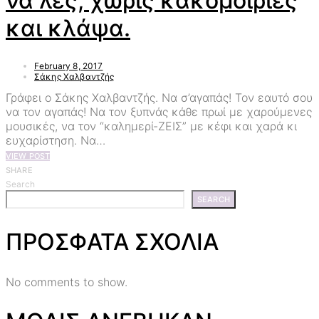
να λες, χωρίς κακομοιριές
και κλάψα.
February 8, 2017
Σάκης Χαλβαντζής
Γράφει ο Σάκης Χαλβαντζής. Να σ’αγαπάς! Τον εαυτό σου
να τον αγαπάς! Να τον ξυπνάς κάθε πρωί με χαρούμενες
μουσικές, να τον “καλημερί-ΖΕΙΣ” με κέφι και χαρά κι
ευχαρίστηση. Να…
VIEW POST
SHARE
Search
SEARCH
ΠΡΟΣΦΑΤΑ ΣΧΟΛΙΑ
No comments to show.