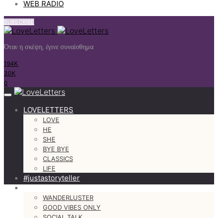
WEB RADIO
SUBSCRIBE
Όταν η σκέψη, έγινε συναίσθημα
194K
30K
0
LOVELETTERS
LOVE
HE
SHE
BYE BYE
CLASSICS
LIFE
#justastoryteller
MORE
WANDERLUSTER
GOOD VIBES ONLY
SOCIAL TALK