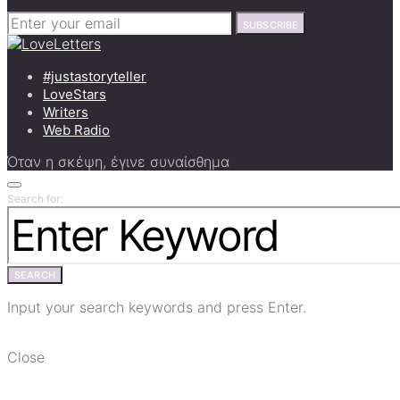
SUBSCRIBE
#justastoryteller
LoveStars
Writers
Web Radio
Όταν η σκέψη, έγινε συναίσθημα
Search for:
SEARCH
Input your search keywords and press Enter.
Close