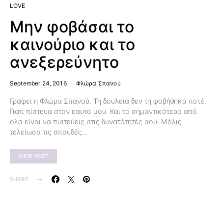
LOVE
Μην φοβάσαι το
καινούριο και το
ανεξερεύνητο
September 24, 2016
Φλώρα Σπανού
Γράφει η Φλώρα Σπανού. Τη δουλειά δεν τη φοβήθηκα ποτέ.
Γιατί πίστευα στον εαυτό μου. Και το σημαντικότερο από
όλα είναι να πιστεύεις στις δυνατότητές σου. Μόλις
τελείωσα τις σπουδές…
VIEW POST
SHARE