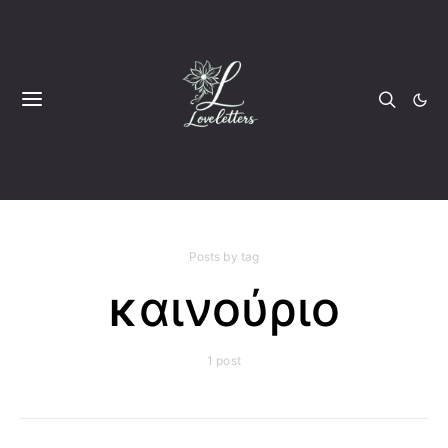
Posts by tag
καινούριο
1 post