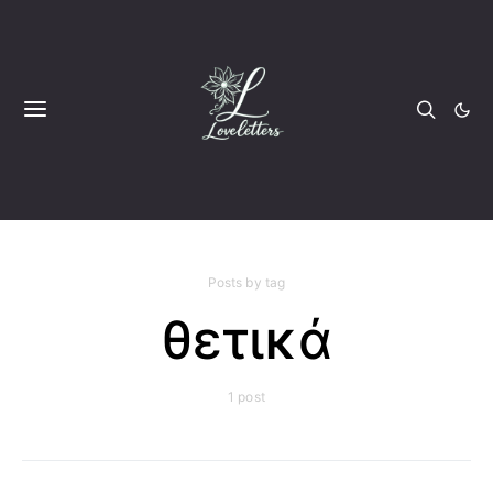
Posts by tag
θετικά
1 post