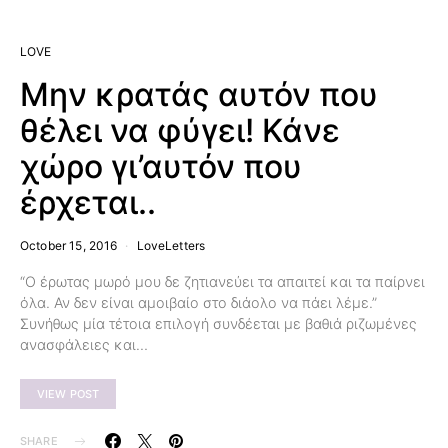
LOVE
Μην κρατάς αυτόν που
θέλει να φύγει! Κάνε
χώρο γι’αυτόν που
έρχεται..
October 15, 2016
LoveLetters
“Ο έρωτας μωρό μου δε ζητιανεύει τα απαιτεί και τα παίρνει
όλα. Αν δεν είναι αμοιβαίο στο διάολο να πάει λέμε.”
Συνήθως μία τέτοια επιλογή συνδέεται με βαθιά ριζωμένες
ανασφάλειες και…
VIEW POST
SHARE