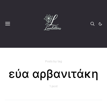
Posts by tag
εύα αρβανιτάκη
1 post