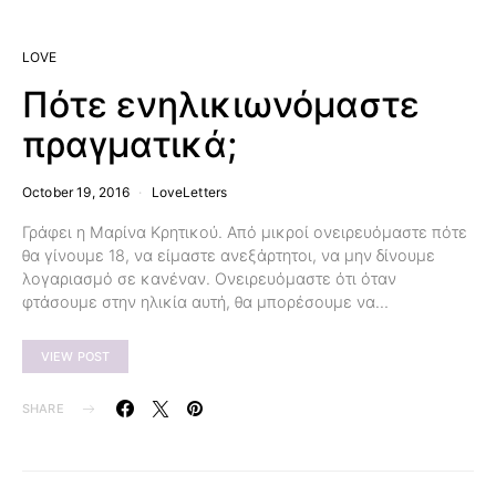
LOVE
Πότε ενηλικιωνόμαστε
πραγματικά;
October 19, 2016
LoveLetters
Γράφει η Μαρίνα Κρητικού. Από μικροί ονειρευόμαστε πότε
θα γίνουμε 18, να είμαστε ανεξάρτητοι, να μην δίνουμε
λογαριασμό σε κανέναν. Ονειρευόμαστε ότι όταν
φτάσουμε στην ηλικία αυτή, θα μπορέσουμε να…
VIEW POST
SHARE