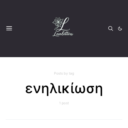
Posts by tag
ενηλικίωση
1 post