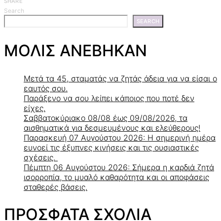
SHARE
Search
SEARCH
ΜΟΛΙΣ ΑΝΕΒΗΚΑΝ
Μετά τα 45, σταματάς να ζητάς άδεια για να είσαι ο
εαυτός σου.
Παράξενο να σου λείπει κάποιος που ποτέ δεν
είχες.
Σαββατοκύριακο 08/08 έως 09/08/2026, τα
αισθηματικά για δεσμευμένους και ελεύθερους!
Παρασκευή 07 Αυγούστου 2026: Η σημερινή ημέρα
ευνοεί τις έξυπνες κινήσεις και τις ουσιαστικές
σχέσεις.
Πέμπτη 06 Αυγούστου 2026: Σήμερα η καρδιά ζητά
ισορροπία, το μυαλό καθαρότητα και οι αποφάσεις
σταθερές βάσεις.
ΠΡΟΣΦΑΤΑ ΣΧΟΛΙΑ