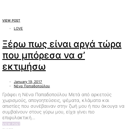
VIEW POST
LOVE
Ξέρω πως είναι αργά τώρα
που μπόρεσα να σ’
εκτιμήσω
January 19, 2017
Νένα Παπαδοπούλου
Γράφει η Νένα Παπαδοπούλου Μετά από αρκετούς
χωρισμούς, απογοητεύσεις, ψέματα, κλάματα και
απιστίες που συνέβαιναν στην ζωή μου ή που άκουγα να
συμβαίνουν στους γύρω μου, είχα γίνει πιο
επιφυλακτική…
VIEW POST