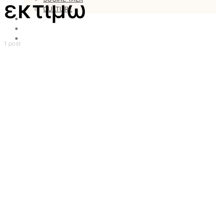
εκτιμω
CULTURE
LOVESTARS
WRITERS
WEB RADIO
1 post