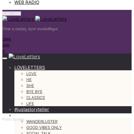
WEB RADIO
SUBSCRIBE
Όταν η σκέψη, έγινε συναίσθημα
194K
30K
0
LOVELETTERS
LOVE
HE
SHE
BYE BYE
CLASSICS
LIFE
#justastoryteller
MORE
Posts by tag
WANDERLUSTER
GOOD VIBES ONLY
SOCIAL TALK