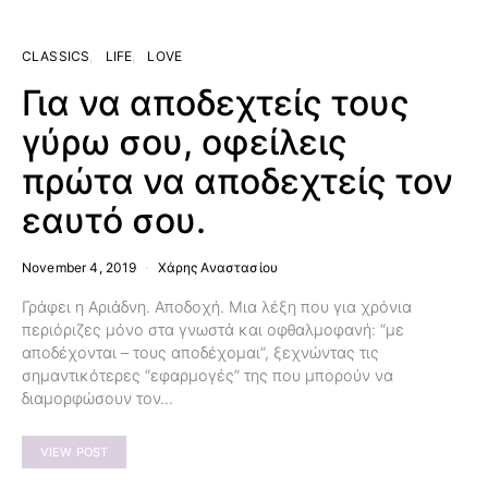
CLASSICS
LIFE
LOVE
Για να αποδεχτείς τους
γύρω σου, οφείλεις
πρώτα να αποδεχτείς τον
εαυτό σου.
November 4, 2019
Χάρης Αναστασίου
Γράφει η Αριάδνη. Αποδοχή. Μια λέξη που για χρόνια
περιόριζες μόνο στα γνωστά και οφθαλμοφανή: “με
αποδέχονται – τους αποδέχομαι”, ξεχνώντας τις
σημαντικότερες “εφαρμογές” της που μπορούν να
διαμορφώσουν τον…
VIEW POST