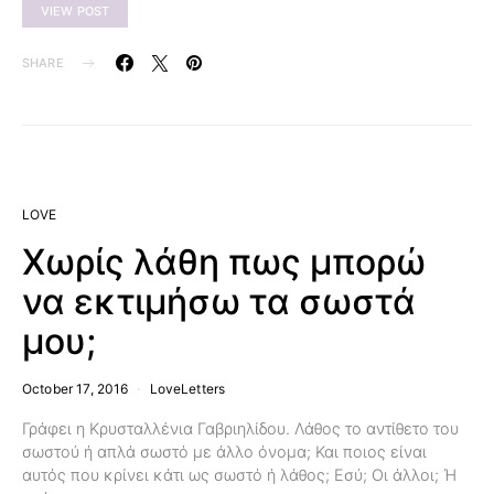
VIEW POST
SHARE
LOVE
Χωρίς λάθη πως μπορώ
να εκτιμήσω τα σωστά
μου;
October 17, 2016
LoveLetters
Γράφει η Κρυσταλλένια Γαβριηλίδου. Λάθος το αντίθετο του
σωστού ή απλά σωστό με άλλο όνομα; Και ποιος είναι
αυτός που κρίνει κάτι ως σωστό ή λάθος; Εσύ; Οι άλλοι; Ή