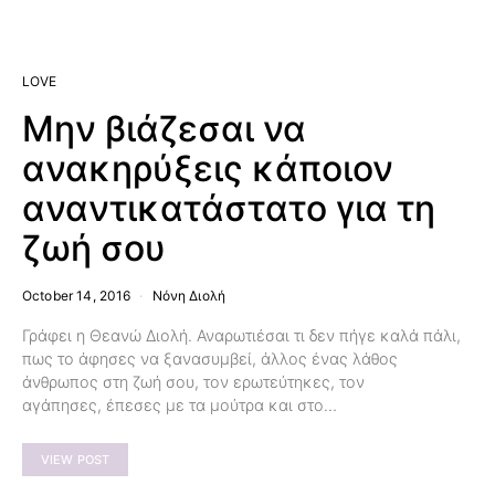
LOVE
Μην βιάζεσαι να
ανακηρύξεις κάποιον
αναντικατάστατο για τη
ζωή σου
October 14, 2016
Νόνη Διολή
Γράφει η Θεανώ Διολή. Αναρωτιέσαι τι δεν πήγε καλά πάλι,
πως το άφησες να ξανασυμβεί, άλλος ένας λάθος
άνθρωπος στη ζωή σου, τον ερωτεύτηκες, τον
αγάπησες, έπεσες με τα μούτρα και στο…
VIEW POST