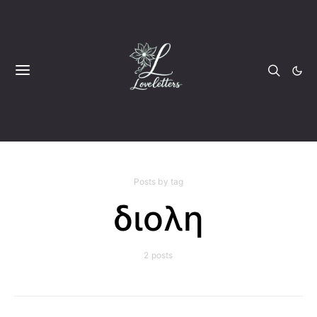
Posts by tag
διολη
2 posts