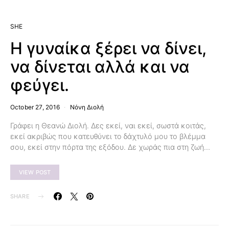
SHE
Η γυναίκα ξέρει να δίνει,
να δίνεται αλλά και να
φεύγει.
October 27, 2016
Νόνη Διολή
Γράφει η Θεανώ Διολή. Δες εκεί, ναι εκεί, σωστά κοιτάς,
εκεί ακριβώς που κατευθύνει το δάχτυλό μου το βλέμμα
σου, εκεί στην πόρτα της εξόδου. Δε χωράς πια στη ζωή…
VIEW POST
SHARE