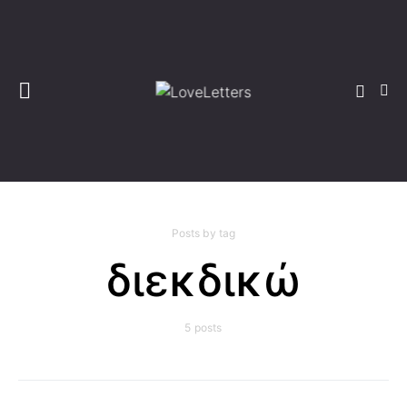
Posts by tag
διεκδικώ
5 posts