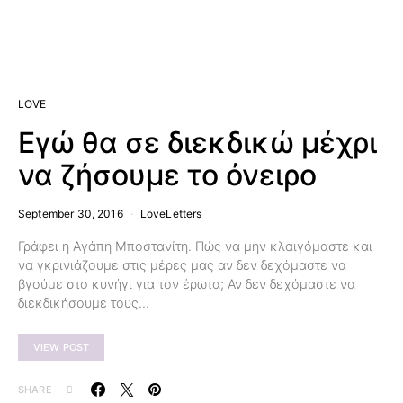
LOVE
Εγώ θα σε διεκδικώ μέχρι
να ζήσουμε το όνειρο
September 30, 2016
LoveLetters
Γράφει η Αγάπη Μποστανίτη. Πώς να μην κλαιγόμαστε και
να γκρινιάζουμε στις μέρες μας αν δεν δεχόμαστε να
βγούμε στο κυνήγι για τον έρωτα; Αν δεν δεχόμαστε να
διεκδικήσουμε τους…
VIEW POST
SHARE