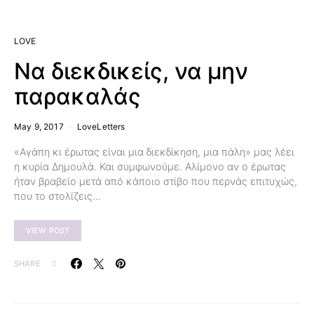
LOVE
Να διεκδικείς, να μην
παρακαλάς
May 9, 2017
LoveLetters
«Αγάπη κι έρωτας είναι μια διεκδίκηση, μια πάλη» μας λέει
η κυρία Δημουλά. Και συμφωνούμε. Αλίμονο αν ο έρωτας
ήταν βραβείο μετά από κάποιο στίβο που περνάς επιτυχώς,
που το στολίζεις…
VIEW POST
SHARE