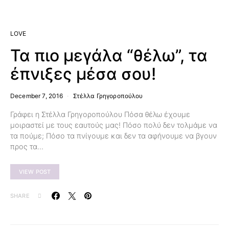
LOVE
Τα πιο μεγάλα “θέλω”, τα
έπνιξες μέσα σου!
December 7, 2016
Στέλλα Γρηγοροπούλου
Γράφει η Στέλλα Γρηγοροπούλου Πόσα θέλω έχουμε
μοιραστεί με τους εαυτούς μας! Πόσο πολύ δεν τολμάμε να
τα πούμε; Πόσο τα πνίγουμε και δεν τα αφήνουμε να βγουν
προς τα…
VIEW POST
SHARE