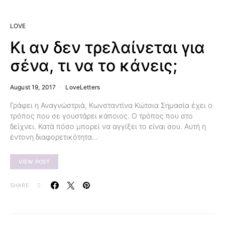
LOVE
Κι αν δεν τρελαίνεται για
σένα, τι να το κάνεις;
August 19, 2017
LoveLetters
Γράφει η Αναγνώστριά, Κωνσταντίνα Κώτσια Σημασία έχει ο
τρόπος που σε γουστάρει κάποιος. Ο τρόπος που στο
δείχνει. Κατά πόσο μπορεί να αγγίξει το είναι σου. Αυτή η
έντονη διαφορετικότητα…
VIEW POST
SHARE