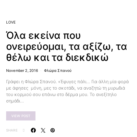
LOVE
Όλα εκείνα που
ονειρεύομαι, τα αξίζω, τα
θέλω και τα διεκδικώ
November 2, 2016
Φλώρα Σπανού
Γράφει η Φλώρα Σπανού. «Έφυγες πάλι… Για άλλη μία φορά
με άφησες μόνη, μες το σκοτάδι, να αναζητώ τη μυρωδιά
του κορμιού σου επάνω στο δέρμα μου. Το ανεξίτηλο
σημάδι…
VIEW POST
SHARE