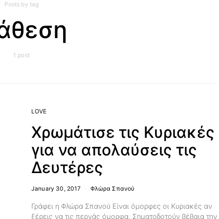
Posts by tag
ιάθεση
1 post
LOVE
Χρωμάτισε τις Κυριακές
για να απολαύσεις τις
Δευτέρες
January 30, 2017
Φλώρα Σπανού
Γράφει η Φλώρα Σπανού Είναι όμορφες οι Κυριακές αν
ξέρεις να τις περνάς όμορφα. Σηματοδοτούν βέβαια την