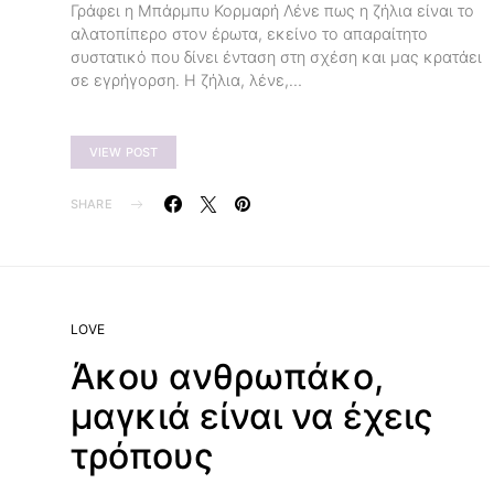
Γράφει η Μπάρμπυ Κορμαρή Λένε πως η ζήλια είναι το
αλατοπίπερο στον έρωτα, εκείνο το απαραίτητο
συστατικό που δίνει ένταση στη σχέση και μας κρατάει
σε εγρήγορση. Η ζήλια, λένε,…
VIEW POST
SHARE
LOVE
Άκου ανθρωπάκο,
μαγκιά είναι να έχεις
τρόπους