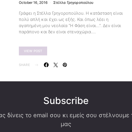
October 16, 2016
Στέλλα Γρηγοροπούλου
Γράφει η Στέλλα Γρηγοροπούλου. Η κατάσταση είναι
πολύ απλή και έχει ως εξής. Και όπως λέει η
αγαπημένη μου νεολαία “Η Φάση είναι…”. Δεν είναι
παράπονο και δεν είναι στεναχώρια.…
VIEW POST
SHARE
Subscribe
ς δίνεις το email σου κι εμείς σου στέλνουμε
μας