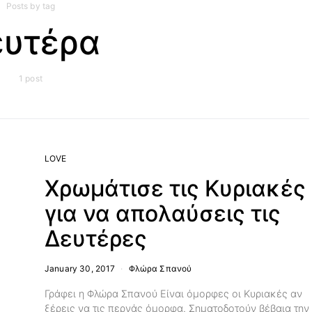
Posts by tag
ευτέρα
1 post
LOVE
Χρωμάτισε τις Κυριακές
για να απολαύσεις τις
Δευτέρες
January 30, 2017
Φλώρα Σπανού
Γράφει η Φλώρα Σπανού Είναι όμορφες οι Κυριακές αν
ξέρεις να τις περνάς όμορφα. Σηματοδοτούν βέβαια την