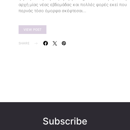
αρχή μίας νέας εβδομάδας και πολλές φορές εκεί που
περνάς τόσο όμορφα σκέφτεσαι…
VIEW POST
SHARE
Subscribe