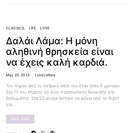
CLASSICS
LIFE
LOVE
Δαλάι Λάμα: Η μόνη
αληθινή θρησκεία είναι
να έχεις καλή καρδιά.
May 20, 2019
LoveLetters
Τον πήραν από το πατρικό σπίτι του όταν ήταν 6 χρονών.
Στα 15 του έπρεπε να γίνει στρατιωτικός διοικητής και
διπλωμάτης. Στα 25 αναγκάστηκε να φύγει από το Θιβέτ
για…
VIEW POST