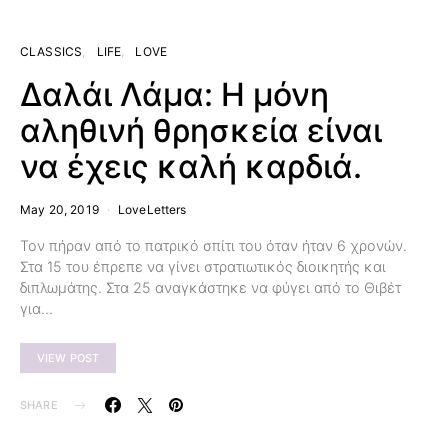
CLASSICS
LIFE
LOVE
Δαλάι Λάμα: Η μόνη
αληθινή θρησκεία είναι
να έχεις καλή καρδιά.
May 20, 2019
LoveLetters
Τον πήραν από το πατρικό σπίτι του όταν ήταν 6 χρονών.
Στα 15 του έπρεπε να γίνει στρατιωτικός διοικητής και
διπλωμάτης. Στα 25 αναγκάστηκε να φύγει από το Θιβέτ
για…
VIEW POST
SHARE