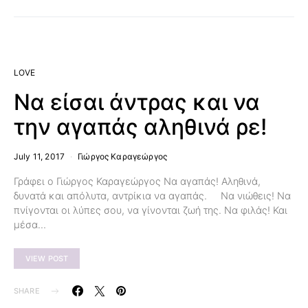
LOVE
Να είσαι άντρας και να
την αγαπάς αληθινά ρε!
July 11, 2017
Γιώργος Καραγεώργος
Γράφει ο Γιώργος Καραγεώργος Να αγαπάς! Αληθινά,
δυνατά και απόλυτα, αντρίκια να αγαπάς. Να νιώθεις! Να
πνίγονται οι λύπες σου, να γίνονται ζωή της. Να φιλάς! Και
μέσα…
VIEW POST
SHARE