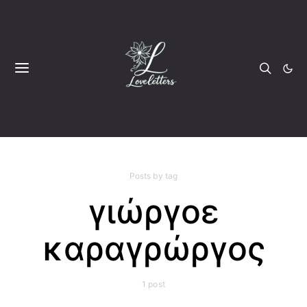
Posts by tag
γιώργοε
καραγρώργος
1 post